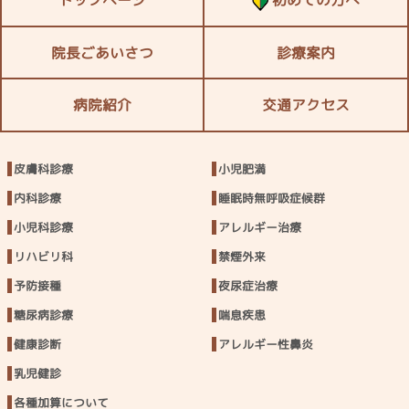
トップページ
初めての方へ
院長ごあいさつ
診療案内
病院紹介
交通アクセス
皮膚科診療
小児肥満
内科診療
睡眠時無呼吸症候群
小児科診療
アレルギー治療
リハビリ科
禁煙外来
予防接種
夜尿症治療
糖尿病診療
喘息疾患
健康診断
アレルギー性鼻炎
乳児健診
各種加算について