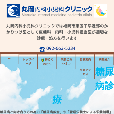
丸岡内科小児科クリニックでは福岡市東区千早近郊のか
かりつけ医として
皮膚科・内科・小児科担当医が適切な
診療・処方を行います
092-663-5234
トップペ
初めて
院長ごあ
診療案内
病院紹介
ージ
いさつ
の方へ
糖尿
交通アク
セス
病診
療
糖尿病と向き合う方の為の「糖尿病教室」や「管理栄養士による栄養指導」