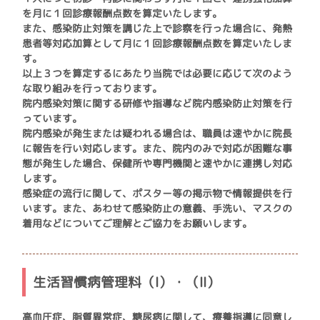
を月に１回診療報酬点数を算定いたします。
また、感染防止対策を講じた上で診察を行った場合に、発熱
患者等対応加算として月に１回診療報酬点数を算定いたしま
す。
以上３つを算定するにあたり当院では必要に応じて次のよう
な取り組みを行っております。
院内感染対策に関する研修や指導など院内感染防止対策を行
っています。
院内感染が発生または疑われる場合は、職員は速やかに院長
に報告を行い対応します。また、院内のみで対応が困難な事
態が発生した場合、保健所や専門機関と速やかに連携し対応
します。
感染症の流行に関して、ポスター等の掲示物で情報提供を行
います。また、あわせて感染防止の意義、手洗い、マスクの
着用などについてご理解とご協力をお願いします。
生活習慣病管理料（Ⅰ）・（Ⅱ）
高血圧症、脂質異常症、糖尿病に関して、療養指導に同意し