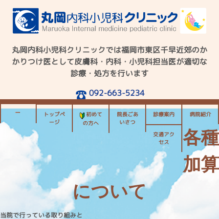
丸岡内科小児科クリニックでは福岡市東区千早近郊のか
かりつけ医として
皮膚科・内科・小児科担当医が適切な
診療・処方を行います
092-663-5234
トップペ
初めて
院長ごあ
診療案内
病院紹介
ージ
いさつ
の方へ
各種
交通アク
セス
加算
について
当院で行っている取り組みと