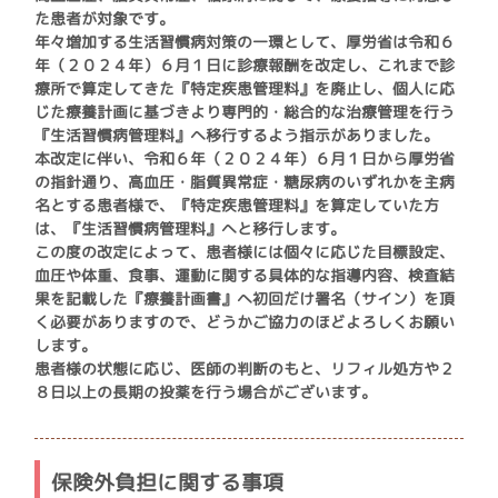
た患者が対象です。
年々増加する生活習慣病対策の一環として、厚労省は令和６
年（２０２４年）６月１日に診療報酬を改定し、これまで診
療所で算定してきた『特定疾患管理料』を廃止し、個人に応
じた療養計画に基づきより専門的・総合的な治療管理を行う
『生活習慣病管理料』へ移行するよう指示がありました。
本改定に伴い、令和６年（２０２４年）６月１日から厚労省
の指針通り、高血圧・脂質異常症・糖尿病のいずれかを主病
名とする患者様で、『特定疾患管理料』を算定していた方
は、『生活習慣病管理料』へと移行します。
この度の改定によって、患者様には個々に応じた目標設定、
血圧や体重、食事、運動に関する具体的な指導内容、検査結
果を記載した『療養計画書』へ初回だけ署名（サイン）を頂
く必要がありますので、どうかご協力のほどよろしくお願い
します。
患者様の状態に応じ、医師の判断のもと、リフィル処方や２
８日以上の長期の投薬を行う場合がございます。
保険外負担に関する事項